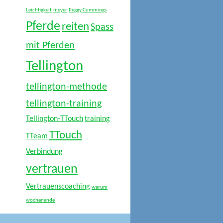
Leichtigkeit
meyer
Peggy Cummings
Pferde
reiten
Spass
mit Pferden
Tellington
tellington-methode
tellington-training
Tellington-TTouch
training
TTouch
TTeam
Verbindung
vertrauen
Vertrauenscoaching
warum
wochenende