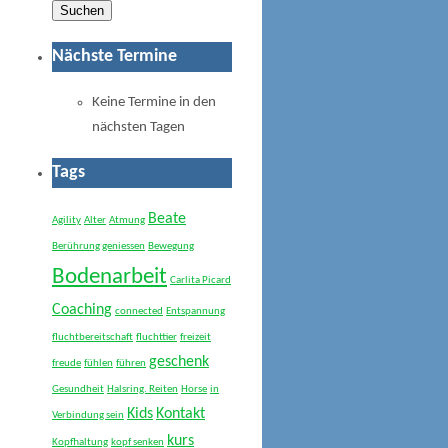
Suchen
Nächste Termine
Keine Termine in den
nächsten Tagen
Tags
Beate
Agility
Alter
Atmung
Berührung geniessen
Bewegung
Bodenarbeit
Carlita Picard
Coaching
connected
Entspannung
fluchtbereitschaft
fluchttier
freizeit
geschenk
freude
fühlen
führen
Gesundheit
Halsring. Reiten
Horse
in
Kids
Kontakt
Verbindung sein
kurs
Kopfhaltung
kopf senken