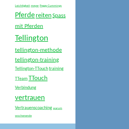
Leichtigkeit
meyer
Peggy Cummings
Pferde
reiten
Spass
mit Pferden
Tellington
tellington-methode
tellington-training
Tellington-TTouch
training
TTouch
TTeam
Verbindung
vertrauen
Vertrauenscoaching
warum
wochenende