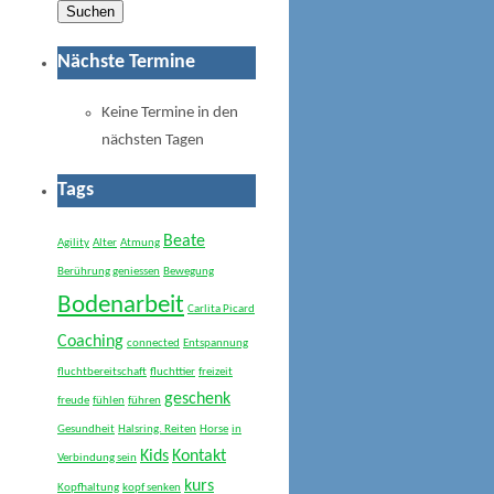
Suchen
Nächste Termine
Keine Termine in den
nächsten Tagen
Tags
Beate
Agility
Alter
Atmung
Berührung geniessen
Bewegung
Bodenarbeit
Carlita Picard
Coaching
connected
Entspannung
fluchtbereitschaft
fluchttier
freizeit
geschenk
freude
fühlen
führen
Gesundheit
Halsring. Reiten
Horse
in
Kids
Kontakt
Verbindung sein
kurs
Kopfhaltung
kopf senken